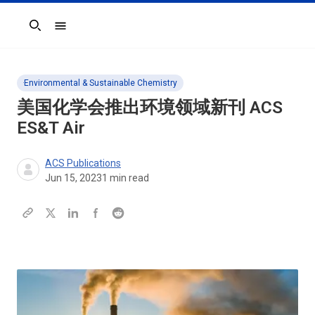
Search
Environmental & Sustainable Chemistry
美国化学会推出环境领域新刊
ACS
ES&T Air
ACS Publications
Jun 15, 2023
1
min read