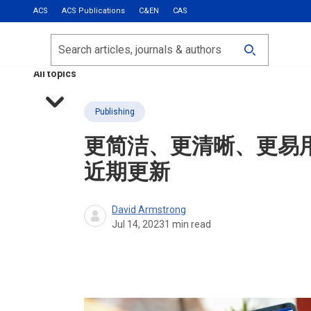
ACS
ACS Publications
C&EN
CAS
Most Read
Calls for Papers
Search
ACS Fall 2026
All topics
Publishing
更简洁、更清晰、更易用：AC
近期更新
David Armstrong
Jul 14, 2023
1
min read