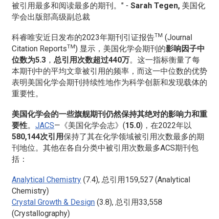
被引用最多和阅读最多的期刊。" -
Sarah Tegen,
美国化
学会出版部高级副总裁
TM
科睿唯安近日发布的2023年期刊引证报告
(Journal
TM
Citation Reports
) 显示，美国化学会期刊的
影响因子中
位数为5.3
，
总引用次数超过440万
。这一指标衡量了每
本期刊中的平均文章被引用的频率，而这一中位数的优势
表明美国化学会期刊持续性地作为科学创新和发现载体的
重要性。
美国化学会的一些旗舰期刊仍然保持其绝对的影响力和重
要性
。
JACS
—《美国化学会志》(
15.0
)，在2022年以
580,144次引用
保持了其在化学领域被引用次数最多的期
刊地位。其他在各自分类中被引用次数最多ACS期刊包
括：
Analytical Chemistry
(7.4), 总引用159,527 (Analytical
Chemistry)
Crystal Growth & Design
(3.8), 总引用33,558
(Crystallography)