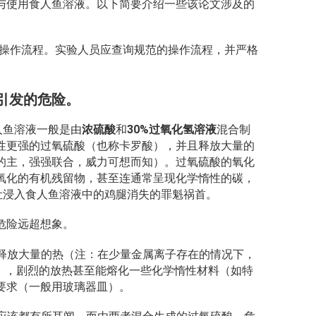
与使用食人鱼溶液。以下简要介绍一些该论文涉及的
的操作流程。实验人员应查询规范的操作流程，并严格
引发的危险。
人鱼溶液一般是由
浓硫酸
和
30%过氧化氢溶液
混合制
性更强的过氧硫酸（也称卡罗酸），并且释放大量的
的主，强强联合，威力可想而知）。过氧硫酸的氧化
氧化的有机残留物，甚至连通常呈现化学惰性的碳，
让浸入食人鱼溶液中的鸡腿消失的罪魁祸首。
危险远超想象。
释放大量的热（注：在少量金属离子存在的情况下，
ºC），剧烈的放热甚至能熔化一些化学惰性材料（如特
要求（一般用玻璃器皿）。