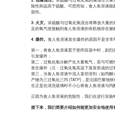
2. 强腐蚀性。
浓硫酸与过氧化氢的腐蚀性大家
险性则远高于硫酸。可想而知，食人鱼溶液能
损伤。
3. 火灾。
浓硫酸与过氧化氢混合将释放大量的
足的氧气使接触到食人鱼溶液的有机物存在被
4. 爆炸。
食人鱼溶液发生爆炸的原因不是非常
第一，将食人鱼溶液置于密闭容器中时，剧烈
引发爆炸；
第二，过氧化氢分解产生大量氧气，若与可燃
发生爆炸（注：过氧化氢高温下蒸发形成的过
第三，当食人鱼溶液中混入某些溶剂（如丙酮
产物为三过氧化三丙 (TATP)，是法国巴黎地
生正是在清洗玻璃时不小心将食人鱼溶液与丙
正因为食人鱼溶液的危险性，我们在进行实验
接下来，我们简要介绍如何能更加安全地使用