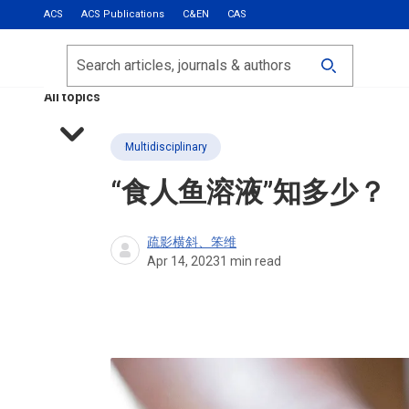
ACS
ACS Publications
C&EN
CAS
Most Read
Calls for Papers
Search
ACS Fall 2026
All topics
Multidisciplinary
“食人鱼溶液”知多少？
疏影横斜、笨维
Apr 14, 2023
1
min read