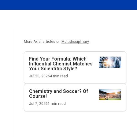
More Axial articles on
Multidisciplinary
Find Your Formula: Which
Influential Chemist Matches
Your Scientific Style?
Jul 20, 2026
4
min read
Chemistry and Soccer? Of
Course!
Jul 7, 2026
1
min read