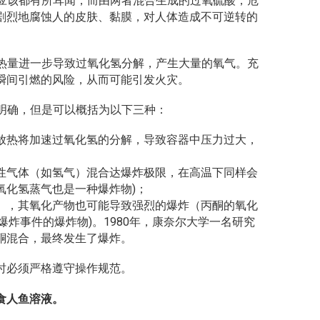
应该都有所耳闻，而由两者混合生成的过氧硫酸，危
剧烈地腐蚀人的皮肤、黏膜，对人体造成不可逆转的
热量进一步导致过氧化氢分解，产生大量的氧气。充
瞬间引燃的风险，从而可能引发火灾。
明确，但是可以概括为以下三种：
放热将加速过氧化氢的分解，导致容器中压力过大，
性气体（如氢气）混合达爆炸极限，在高温下同样会
氧化氢蒸气也是一种爆炸物)；
），其氧化产物也可能导致强烈的爆炸（丙酮的氧化
铁爆炸事件的爆炸物)。1980年，康奈尔大学一名研究
酮混合，最终发生了爆炸。
时必须严格遵守操作规范。
食人鱼溶液。