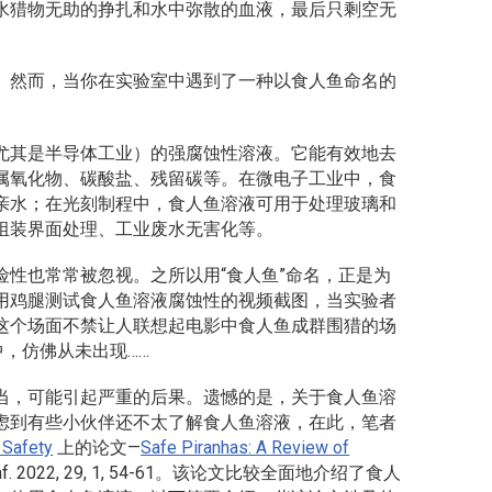
水猎物无助的挣扎和水中弥散的血液，最后只剩空无
。然而，当你在实验室中遇到了一种以食人鱼命名的
尤其是半导体工业）的强腐蚀性溶液。它能有效地去
属氧化物、碳酸盐、残留碳等。在微电子工业中，食
亲水；在光刻制程中，食人鱼溶液可用于处理玻璃和
组装界面处理、工业废水无害化等。
性也常常被忽视。之所以用“食人鱼”命名，正是为
用鸡腿测试食人鱼溶液腐蚀性的视频截图，当实验者
这个场面不禁让人联想起电影中食人鱼成群围猎的场
中，仿佛从未出现……
当，可能引起严重的后果。遗憾的是，关于食人鱼溶
虑到有些小伙伴还不太了解食人鱼溶液，在此，笔者
 Safety
上的论文—
Safe Piranhas: A Review of
f.
2022, 29, 1, 54-61。该论文比较全面地介绍了食人