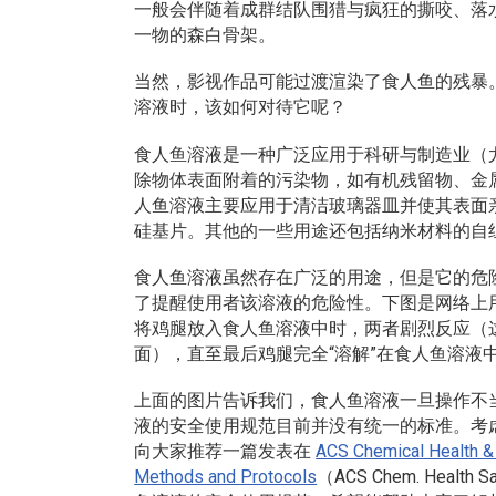
一般会伴随着成群结队围猎与疯狂的撕咬、落
一物的森白骨架。
当然，影视作品可能过渡渲染了食人鱼的残暴
溶液时，该如何对待它呢？
食人鱼溶液是一种广泛应用于科研与制造业（
除物体表面附着的污染物，如有机残留物、金
人鱼溶液主要应用于清洁玻璃器皿并使其表面
硅基片。其他的一些用途还包括纳米材料的自
食人鱼溶液虽然存在广泛的用途，但是它的危险
了提醒使用者该溶液的危险性。下图是网络上
将鸡腿放入食人鱼溶液中时，两者剧烈反应（
面），直至最后鸡腿完全“溶解”在食人鱼溶液
上面的图片告诉我们，食人鱼溶液一旦操作不
液的安全使用规范目前并没有统一的标准。考
向大家推荐一篇发表在
ACS Chemical Health &
Methods and Protocols
（
ACS Chem. Health Sa