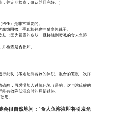
造，并定期检查，确认器皿完好。）
PPE）是非常重要的。
化学腐蚀围裙、手套和包裹性耐腐蚀靴子。
皮肤（因为暴露的皮肤一旦接触到喷溅的食人鱼溶
，并检查是否损坏。
。
进行配制（考虑配制容器的体积、混合的速度、次序
浓硫酸，再缓慢加入过氧化氢（是的，这与浓硫酸的
样能有效降低混合时的局部过热。
可使用。
能会很自然地问：“食人鱼溶液即将引发危