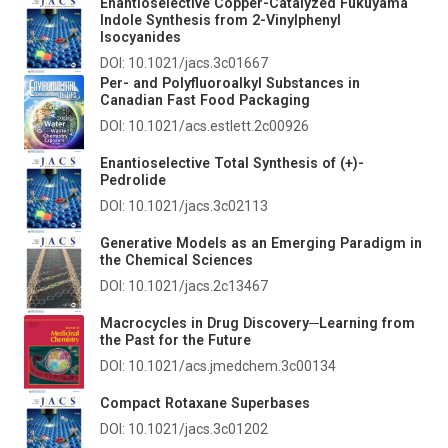
Enantioselective Copper-Catalyzed Fukuyama
Indole Synthesis from 2-Vinylphenyl
Isocyanides
DOI: 10.1021/jacs.3c01667
Per- and Polyfluoroalkyl Substances in
Canadian Fast Food Packaging
DOI: 10.1021/acs.estlett.2c00926
Enantioselective Total Synthesis of (+)-
Pedrolide
DOI: 10.1021/jacs.3c02113
Generative Models as an Emerging Paradigm in
the Chemical Sciences
DOI: 10.1021/jacs.2c13467
Macrocycles in Drug Discovery─Learning from
the Past for the Future
DOI: 10.1021/acs.jmedchem.3c00134
Compact Rotaxane Superbases
DOI: 10.1021/jacs.3c01202