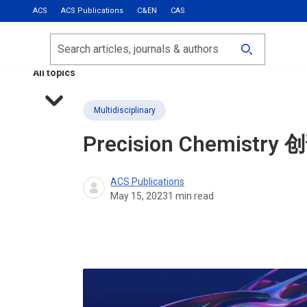
ACS
ACS Publications
C&EN
CAS
Most Read
Calls for Papers
Search
ACS Fall 2026
All topics
Multidisciplinary
Precision Chemistry
创
ACS Publications
May 15, 2023
1
min read