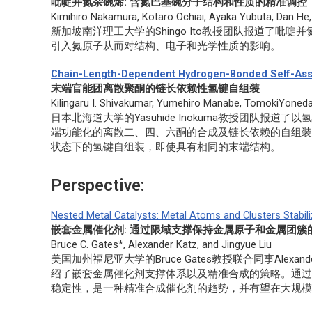
吡啶并氮杂碗烯: 含氮巴基碗分子结构和性质的精准调控
Kimihiro Nakamura, Kotaro Ochiai, Ayaka Yubuta, Dan He,
新加坡南洋理工大学的Shingo Ito教授团队报道了
引入氮原子从而对结构、电子和光学性质的影响。
Chain-Length-Dependent Hydrogen-Bonded Self-Assem
末端官能团离散聚酮的链长依赖性氢键自组装
Kilingaru I. Shivakumar, Yumehiro Manabe, TomokiYoneda
日本北海道大学的Yasuhide Inokuma教授团队报道了以氢键
端功能化的离散二、四、六酮的合成及链长依赖的自组
状态下的氢键自组装，即使具有相同的末端结构。
Perspective:
Nested Metal Catalysts: Metal Atoms and Clusters Stabil
嵌套金属催化剂: 通过限域支撑保持金属原子和金属团簇
Bruce C. Gates*, Alexander Katz, and Jingyue Liu
美国加州福尼亚大学的Bruce Gates教授联合同事Alexand
绍了嵌套金属催化剂支撑体系以及精准合成的策略。通过
稳定性，是一种精准合成催化剂的趋势，并有望在大规