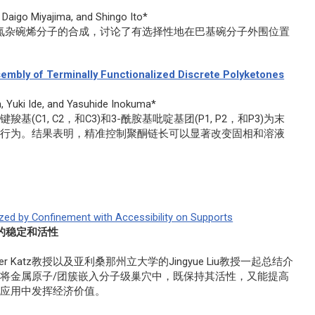
 Daigo Miyajima, and Shingo Ito*
吡啶并氮杂碗烯分子的合成，讨论了有选择性地在巴基碗分子外围位置
bly of Terminally Functionalized Discrete Polyketones
, Yuki Ide, and Yasuhide Inokuma*
羧基(C1, C2，和C3)和3-酰胺基吡啶基团(P1, P2，和P3)为末
装行为。结果表明，精准控制聚酮链长可以显著改变固相和溶液
ized by Confinement with Accessibility on Supports
的稳定和活性
er Katz教授以及亚利桑那州立大学的Jingyue Liu教授一起总结介
将金属原子/团簇嵌入分子级巢穴中，既保持其活性，又能提高
模应用中发挥经济价值。