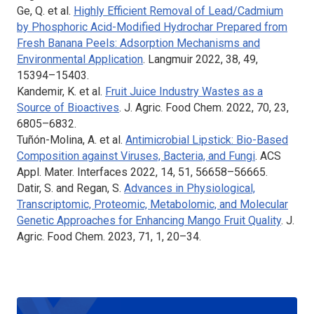
Ge, Q. et al.
Highly Efficient Removal of Lead/Cadmium
by Phosphoric Acid-Modified Hydrochar Prepared from
Fresh Banana Peels: Adsorption Mechanisms and
Environmental Application
.
Langmuir
2022, 38, 49,
15394–15403.
Kandemir, K. et al.
Fruit Juice Industry Wastes as a
Source of Bioactives
.
J. Agric. Food Chem.
2022, 70, 23,
6805–6832.
Tuñón-Molina, A. et al.
Antimicrobial Lipstick: Bio-Based
Composition against Viruses, Bacteria, and Fungi
.
ACS
Appl. Mater. Interfaces
2022, 14, 51, 56658–56665.
Datir, S. and Regan, S.
Advances in Physiological,
Transcriptomic, Proteomic, Metabolomic, and Molecular
Genetic Approaches for Enhancing Mango Fruit Quality
.
J.
Agric. Food Chem.
2023, 71, 1, 20–34.